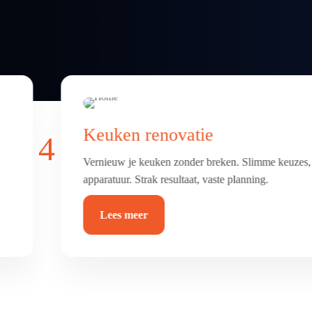
Badkamer & toilet renovatie
4
Frisse, comfortabele badkamer of toilet met luxe afw
betegeld, afgekit en waterdicht.
Lees meer