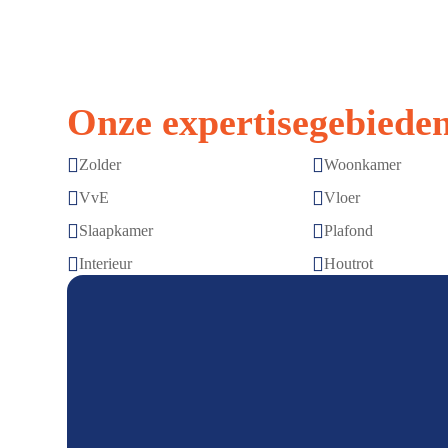
Onze expertisegebieden


Zolder
Woonkamer


VvE
Vloer


Slaapkamer
Plafond


Interieur
Houtrot