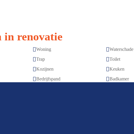
 in renovatie


Woning
Waterschade


Trap
Toilet


Kozijnen
Keuken


Bedrijfspand
Badkamer