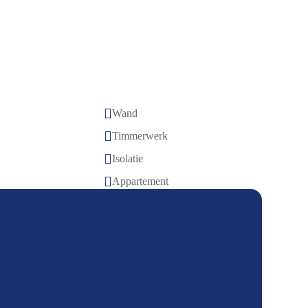

Wand

Timmerwerk

Isolatie

Appartement