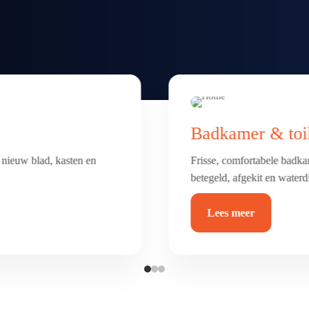
Vloer renovatie
erking. Alles netjes
Nieuwe vloer nodig? Van sc
duurzaam en helemaal van 
Lees meer