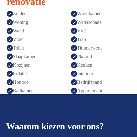
renovatie


Zolder
Woonkamer


Woning
Waterschade


Wand
VvE


Vloer
Trap


Toilet
Timmerwerk


Slaapkamer
Plafond


Kozijnen
Keuken


Isolatie
Interieur


Houtrot
Bedrijfspand


Badkamer
Appartement
Waarom kiezen voor ons?