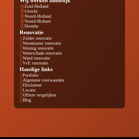
Wij werken landelijk
Zuid-Holland

Utrecht

Noord-Holland

Noord-Brabant

Drenthe

Renovatie
Zolder renovatie

Woonkamer renovatie

Woning renovatie

Waterschade renovatie

Wand renovatie

VvE renovatie

Handige links
Portfolio

Algemene voorwaarden

DIsclaimer

Locatie

Offerte vergelijken

Blog
