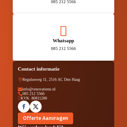
085 212 5566

Whatsapp
085 212 5566
Contact informatie

Regulusweg 11, 2516 AC Den Haag

info@renovatienu.nl

085 212 5566

KVK: 80811280
Offerte Aanvragen