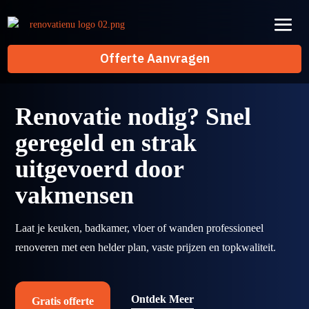
Offerte Aanvragen
Offerte Aanvragen
Renovatie nodig? Snel
geregeld en strak
uitgevoerd door
vakmensen
Laat je keuken, badkamer, vloer of wanden professioneel
renoveren met een helder plan, vaste prijzen en topkwaliteit.
Ontdek Meer
Gratis offerte