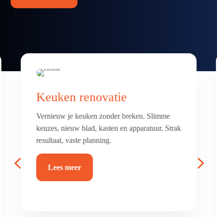
Badkamer & toilet
renovatie
Frisse, comfortabele badkamer of toilet met
luxe afwerking. Alles netjes betegeld, afgekit
en waterdicht.
4
5
Lees meer